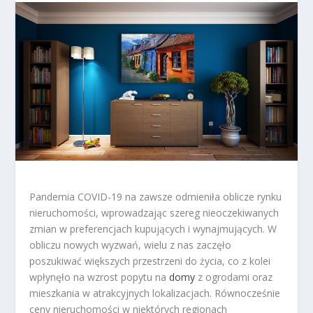
Pandemia COVID-19 na zawsze odmieniła oblicze rynku
nieruchomości, wprowadzając szereg nieoczekiwanych
zmian w preferencjach kupujących i wynajmujących. W
obliczu nowych wyzwań, wielu z nas zaczęło
poszukiwać większych przestrzeni do życia, co z kolei
wpłynęło na wzrost popytu na
domy
z ogrodami oraz
mieszkania w atrakcyjnych lokalizacjach. Równocześnie
ceny nieruchomości w niektórych regionach