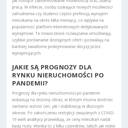
jak rosnące zainteresowanie mobilnością oraz zdalną
pracą. W efekcie, osoby szukające nowych możliwości
zatrudnienia czy studenci często preferują wynajem
mieszkania na okres kilka miesięcy, co wpływa na
popularność platform internetowych dedykowanych
wynajmowi. Te nowoczesne rozwiązania umożliwiają
szybkie porównanie dostępnych ofert i pozwalają na
bardziej świadome podejmowanie decyzji przez
wynajmujących.
JAKIE SĄ PROGNOZY DLA
RYNKU NIERUCHOMOŚCI PO
PANDEMII?
Prognozy dla rynku nieruchomości po pandemii
wskazują na złożony obraz, w którym można dostrzec
zarówno wzrost cen, jak i stabilizację w dłuższym
okresie. Po zakończeniu restrykcji związanych z COVID-
19 wieli analitycy przewidują, że ceny mieszkań nadal
będą rosły. Wynika to z kilku czynników, takich jak niskie