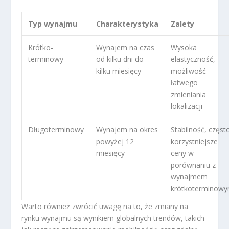
Typ wynajmu
Charakterystyka
Zalety
Krótko-
Wynajem na czas
Wysoka
terminowy
od kilku dni do
elastyczność,
kilku miesięcy
możliwość
łatwego
zmieniania
lokalizacji
Długoterminowy
Wynajem na okres
Stabilność, częst
powyżej 12
korzystniejsze
miesięcy
ceny w
porównaniu z
wynajmem
krótkoterminow
Warto również zwrócić uwagę na to, że zmiany na
rynku wynajmu są wynikiem globalnych trendów, takich