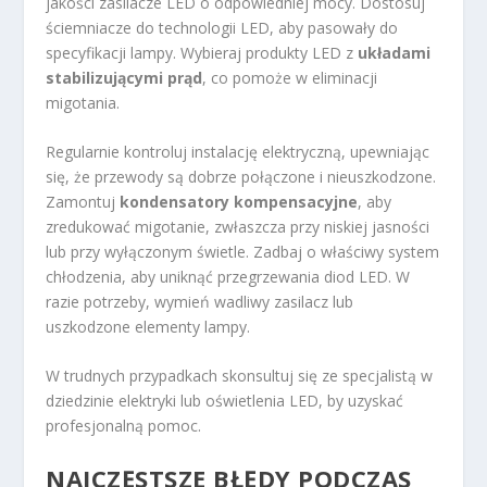
jakości zasilacze LED o odpowiedniej mocy. Dostosuj
ściemniacze do technologii LED, aby pasowały do
specyfikacji lampy. Wybieraj produkty LED z
układami
stabilizującymi prąd
, co pomoże w eliminacji
migotania.
Regularnie kontroluj instalację elektryczną, upewniając
się, że przewody są dobrze połączone i nieuszkodzone.
Zamontuj
kondensatory kompensacyjne
, aby
zredukować migotanie, zwłaszcza przy niskiej jasności
lub przy wyłączonym świetle. Zadbaj o właściwy system
chłodzenia, aby uniknąć przegrzewania diod LED. W
razie potrzeby, wymień wadliwy zasilacz lub
uszkodzone elementy lampy.
W trudnych przypadkach skonsultuj się ze specjalistą w
dziedzinie elektryki lub oświetlenia LED, by uzyskać
profesjonalną pomoc.
NAJCZĘSTSZE BŁĘDY PODCZAS