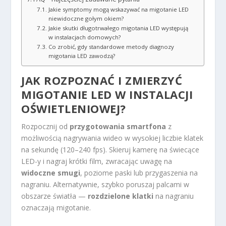
Jakie symptomy mogą wskazywać na migotanie LED
niewidoczne gołym okiem?
Jakie skutki długotrwałego migotania LED występują
w instalacjach domowych?
Co zrobić, gdy standardowe metody diagnozy
migotania LED zawodzą?
JAK ROZPOZNAĆ I ZMIERZYĆ
MIGOTANIE LED W INSTALACJI
OŚWIETLENIOWEJ?
Rozpocznij od
przygotowania smartfona
z
możliwością nagrywania wideo w wysokiej liczbie klatek
na sekundę (120–240 fps). Skieruj kamerę na świecące
LED-y i nagraj krótki film, zwracając uwagę na
widoczne smugi
, poziome paski lub przygaszenia na
nagraniu. Alternatywnie, szybko poruszaj palcami w
obszarze światła —
rozdzielone klatki
na nagraniu
oznaczają migotanie.