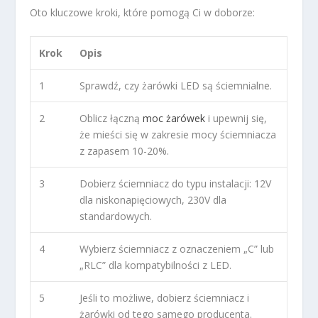
Oto kluczowe kroki, które pomogą Ci w doborze:
Krok
Opis
1
Sprawdź, czy żarówki LED są ściemnialne.
2
Oblicz łączną
moc żarówek
i upewnij się,
że mieści się w zakresie mocy ściemniacza
z zapasem 10-20%.
3
Dobierz ściemniacz do typu instalacji: 12V
dla niskonapięciowych, 230V dla
standardowych.
4
Wybierz ściemniacz z oznaczeniem „C” lub
„RLC” dla kompatybilności z LED.
5
Jeśli to możliwe, dobierz ściemniacz i
żarówki od tego samego producenta.