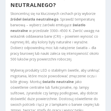
NEUTRALNEGO?
Skoncentruj się na kluczowych cechach przy wyborze
źródeł światła neutralnego
. Sprawdź temperaturę
barwową – wybierz żarówki emitujące
światło
neutralne
w przedziale 3300–4500 K. Zwróć uwagę na
wskaźnik oddawania barw (CRI) – powinien wynosić co
najmniej 80, aby kolory były naturalne i wyraźne.
Dobierz odpowiednią moc lub natężenie światła – dla
pracy biurowej lub nauki zaleca się intensywność około
500 luksów przy powierzchni roboczej.
Wybieraj produkty LED o stabilnym świetle, aby uniknąć
migotania, które może powodować zmęczenie oczu i
bóle głowy. Montuj
światło neutralne
jako
oświetlenie centralne lub funkcjonalne, np. lampy
sufitowe, żyrandole czy lampy podłogowe, aby dobrze
doświetlić duże powierzchnie. Dostosuj oświetlenie do
swoich potrzeb i łącz je z lampkami o barwie ciepłej lub
zimnej, tworząc strefy do pracy i wypoczynku.