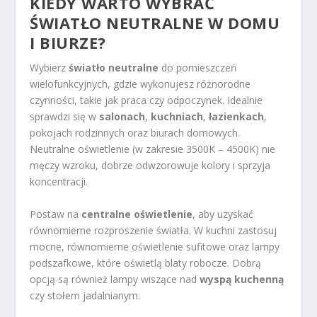
KIEDY WARTO
WYBRAĆ
ŚWIATŁO NEUTRALNE W DOMU
I BIURZE?
Wybierz
światło neutralne
do pomieszczeń
wielofunkcyjnych, gdzie wykonujesz różnorodne
czynności, takie jak praca czy odpoczynek. Idealnie
sprawdzi się w
salonach
,
kuchniach
,
łazienkach
,
pokojach rodzinnych oraz biurach domowych.
Neutralne oświetlenie (w zakresie 3500K – 4500K) nie
męczy wzroku, dobrze odwzorowuje kolory i sprzyja
koncentracji.
Postaw na
centralne oświetlenie
, aby uzyskać
równomierne rozproszenie światła. W kuchni zastosuj
mocne, równomierne oświetlenie sufitowe oraz lampy
podszafkowe, które oświetlą blaty robocze. Dobrą
opcją są również lampy wiszące nad
wyspą kuchenną
czy stołem jadalnianym.