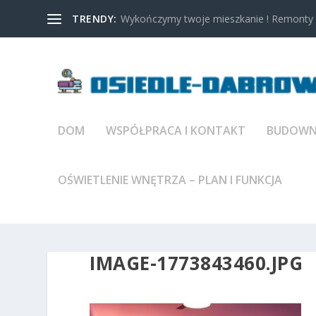
TRENDY:
Wykończymy twoje mieszkanie ! Remonty w
DOM
WSPÓŁPRACA I KONTAKT
BUDOWNI
OŚWIETLENIE WNĘTRZA – PLAN I FUNKCJA
IMAGE-1773843460.JPG