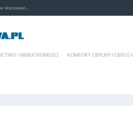
 Warszawie ̵...
CTWO I NIERUCHOMOŚCI
KOMFORT CIEPLNY I CIEPŁO