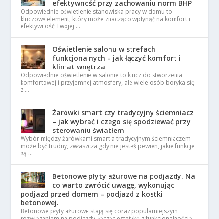
efektywność przy zachowaniu norm BHP
Odpowiednie oświetlenie stanowiska pracy w domu to
kluczowy element, który może znacząco wpłynąć na komfort i
efektywność Twojej …
Oświetlenie salonu w strefach
funkcjonalnych – jak łączyć komfort i
klimat wnętrza
Odpowiednie oświetlenie w salonie to klucz do stworzenia
komfortowej i przyjemnej atmosfery, ale wiele osób boryka się
z …
Żarówki smart czy tradycyjny ściemniacz
– jak wybrać i czego się spodziewać przy
sterowaniu światłem
Wybór między żarówkami smart a tradycyjnym ściemniaczem
może być trudny, zwłaszcza gdy nie jesteś pewien, jakie funkcje
są …
Betonowe płyty ażurowe na podjazdy. Na
co warto zwrócić uwagę, wykonując
podjazd przed domem – podjazd z kostki
betonowej.
Betonowe płyty ażurowe stają się coraz popularniejszym
rozwiązaniem na podjazdy, łącząc estetykę z funkcjonalnością.