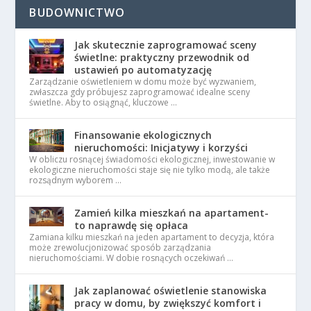
BUDOWNICTWO
Jak skutecznie zaprogramować sceny
świetlne: praktyczny przewodnik od
ustawień po automatyzację
Zarządzanie oświetleniem w domu może być wyzwaniem,
zwłaszcza gdy próbujesz zaprogramować idealne sceny
świetlne. Aby to osiągnąć, kluczowe …
Finansowanie ekologicznych
nieruchomości: Inicjatywy i korzyści
W obliczu rosnącej świadomości ekologicznej, inwestowanie w
ekologiczne nieruchomości staje się nie tylko modą, ale także
rozsądnym wyborem …
Zamień kilka mieszkań na apartament-
to naprawdę się opłaca
Zamiana kilku mieszkań na jeden apartament to decyzja, która
może zrewolucjonizować sposób zarządzania
nieruchomościami. W dobie rosnących oczekiwań …
Jak zaplanować oświetlenie stanowiska
pracy w domu, by zwiększyć komfort i