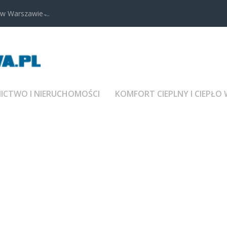
 Warszawie ̵...
CTWO I NIERUCHOMOŚCI
KOMFORT CIEPLNY I CIEPŁO