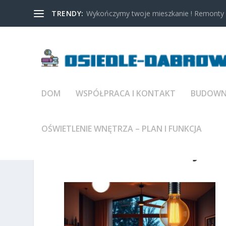
TRENDY:
Wykończymy twoje mieszkanie ! Remonty w
DOM
WSPÓŁPRACA I KONTAKT
BUDOWNI
OŚWIETLENIE WNĘTRZA – PLAN I FUNKCJA
IMAGE-1773846085.JPG